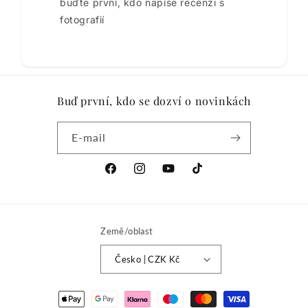
buďte první, kdo napíše recenzi s
fotografií
Buď první, kdo se dozví o novinkách
E-mail
Facebook
Instagram
YouTube
TikTok
Země/oblast
Česko | CZK Kč
Platební