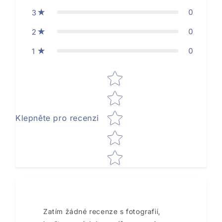
0
3
0
2
0
1
Star rating
Klepněte pro recenzi
Zatím žádné recenze s fotografií,