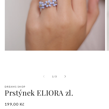
Otevřít
O
multimédia
m
1
2
v
v
modálním
m
okně
o
z
1
/
3
DREAMS SHOP
Prstýnek ELIORA zl.
Běžná
199,00 Kč