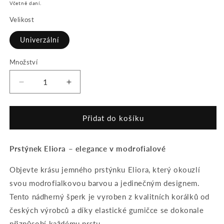
cena
Včetně daní.
Velikost
Univerzální
Množství
Množství
Snížit
Zvýšit
množství
množství
produktu
produktu
Prstýnek
Prstýnek
Přidat do košíku
ELIORA
ELIORA
zl.
zl.
Prstýnek Eliora – elegance v modrofialové
Objevte krásu jemného prstýnku Eliora, který okouzlí
svou modrofialkovou barvou a jedinečným designem.
Tento nádherný šperk je vyroben z kvalitních korálků od
českých výrobců a díky elastické gumičce se dokonale
přizpůsobí každému prstu.