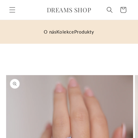
Přejít k
DREAMS SHOP
obsahu
Košík
O nás
Kolekce
Produkty
Přejít na
informace
o
produktu